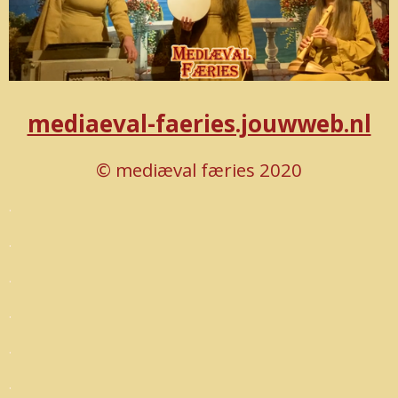
mediaeval-faeries.jouwweb.nl
© mediæval færies 2020
.
.
.
.
.
.