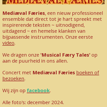
Mediæval Færies
, een nieuw professioneel
ensemble dat direct tot je hart spreekt met
inspirerende teksten ~ uitnodigend,
uitdagend ~ en hemelse klanken van
bijpassende instrumenten. Onze eerste
video
.
We dragen onze
'Musical Færy Tales'
op
aan de puurheid in ons allen.
Concert met
Mediæval Færies
boeken of
bezoeken
.
Wij zijn op
facebook
.
Alle foto's: december 2024.